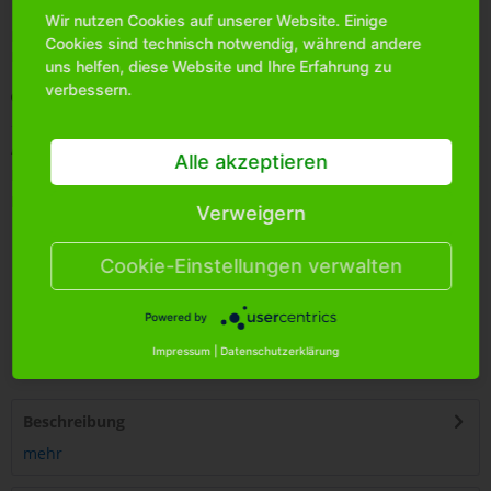
Wir nutzen Cookies auf unserer Website. Einige
Bitte
melden Sie sich an
, um mehr Informationen über das
Cookies sind technisch notwendig, während andere
Produkt zu erhalten.
uns helfen, diese Website und Ihre Erfahrung zu
verbessern.
Merken
Artikel-Nr.:
0280500
Alle akzeptieren
Bestands-Info:
24
Menge Umkarton:
12
Verweigern
Cookie-Einstellungen verwalten
Powered by
4
250255
493508
Impressum
|
Datenschutzerklärung
Beschreibung
mehr