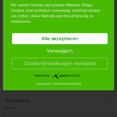
Wir nutzen Cookies auf unserer Website. Einige
Bitte
melden Sie sich an
, um mehr Informationen über das
Cookies sind technisch notwendig, während andere
Produkt zu erhalten.
uns helfen, diese Website und Ihre Erfahrung zu
verbessern.
Merken
Artikel-Nr.:
0150760
Alle akzeptieren
Bestands-Info:
202
Menge Umkarton:
120
Verweigern
Cookie-Einstellungen verwalten
Powered by
4
250255
400162
Impressum
|
Datenschutzerklärung
Beschreibung
mehr