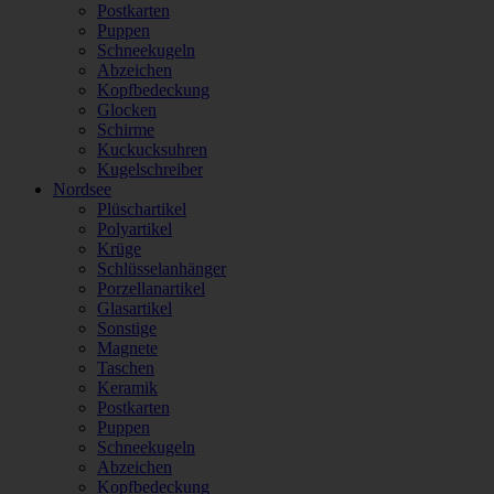
Postkarten
Puppen
Schneekugeln
Abzeichen
Kopfbedeckung
Glocken
Schirme
Kuckucksuhren
Kugelschreiber
Nordsee
Plüschartikel
Polyartikel
Krüge
Schlüsselanhänger
Porzellanartikel
Glasartikel
Sonstige
Magnete
Taschen
Keramik
Postkarten
Puppen
Schneekugeln
Abzeichen
Kopfbedeckung