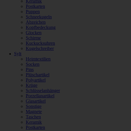
Keramik
Postkarten
Puppen
Schneekugeln
Abzeichen
Kopfbedeckung
Glocken
Schirme
Kuckucksuhren
Kugelschreiber
Sylt
Heimtextilien
Socken
Pins
Plüschartikel
Polyartikel
Krüge
Schlüsselanhänger
Porzellanartikel
Glasartikel
Sonstige
Magnete
Taschen
Keramik
Postkarten