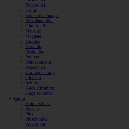
Polyartikel
Krüge
Schlüsselanhänger
Porzellanartikel
Glasartikel
Sonstige
Magnete
Taschen
Keramik
Postkarten
Puppen
Schneekugeln
Abzeichen
Kopfbedeckung
Glocken
Schirme
Kuckucksuhren
Kugelschreiber
Berlin
Heimtextilien
Socken
Pins
Plüschartikel
Polyartikel