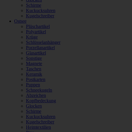
Schirme
Kuckucksuhren
Kugelschreiber
Ostsee
Plüschartikel
Polyartikel
Krüge
Schlüsselanhänger
Porzellanartikel
Glasartikel
Sonstige
Magnete
Taschen
Keramik
Postkarten
Puppen
Schneekugeln
Abzeichen
Kopfbedeckung
Glocken
Schirme
Kuckucksuhren
Kugelschreiber
Heimtextilien