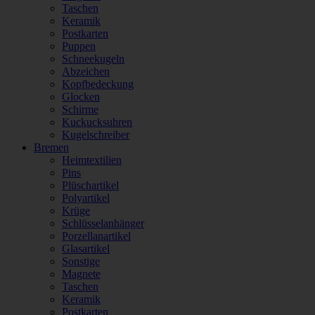
Taschen
Keramik
Postkarten
Puppen
Schneekugeln
Abzeichen
Kopfbedeckung
Glocken
Schirme
Kuckucksuhren
Kugelschreiber
Bremen
Heimtextilien
Pins
Plüschartikel
Polyartikel
Krüge
Schlüsselanhänger
Porzellanartikel
Glasartikel
Sonstige
Magnete
Taschen
Keramik
Postkarten