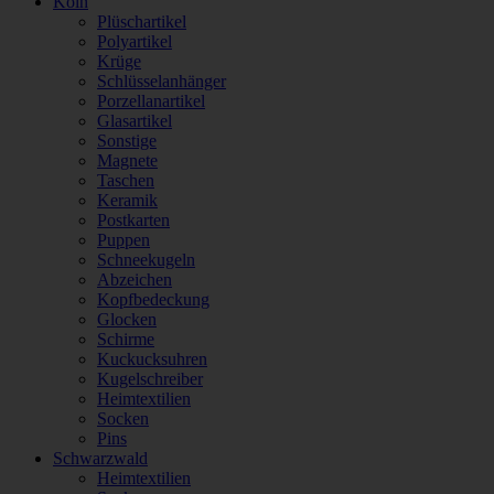
Köln
Plüschartikel
Polyartikel
Krüge
Schlüsselanhänger
Porzellanartikel
Glasartikel
Sonstige
Magnete
Taschen
Keramik
Postkarten
Puppen
Schneekugeln
Abzeichen
Kopfbedeckung
Glocken
Schirme
Kuckucksuhren
Kugelschreiber
Heimtextilien
Socken
Pins
Schwarzwald
Heimtextilien