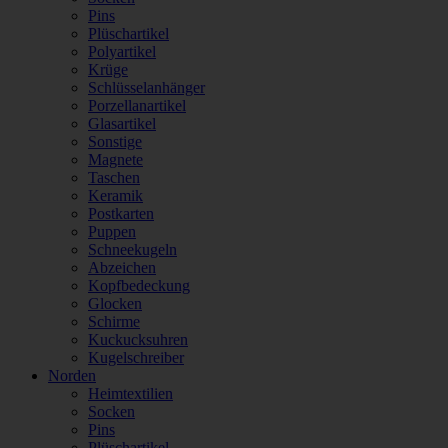
Pins
Plüschartikel
Polyartikel
Krüge
Schlüsselanhänger
Porzellanartikel
Glasartikel
Sonstige
Magnete
Taschen
Keramik
Postkarten
Puppen
Schneekugeln
Abzeichen
Kopfbedeckung
Glocken
Schirme
Kuckucksuhren
Kugelschreiber
Norden
Heimtextilien
Socken
Pins
Plüschartikel