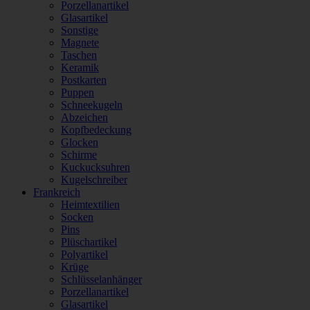
Porzellanartikel
Glasartikel
Sonstige
Magnete
Taschen
Keramik
Postkarten
Puppen
Schneekugeln
Abzeichen
Kopfbedeckung
Glocken
Schirme
Kuckucksuhren
Kugelschreiber
Frankreich
Heimtextilien
Socken
Pins
Plüschartikel
Polyartikel
Krüge
Schlüsselanhänger
Porzellanartikel
Glasartikel