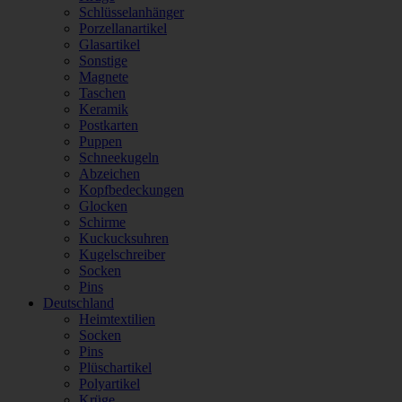
Schlüsselanhänger
Porzellanartikel
Glasartikel
Sonstige
Magnete
Taschen
Keramik
Postkarten
Puppen
Schneekugeln
Abzeichen
Kopfbedeckungen
Glocken
Schirme
Kuckucksuhren
Kugelschreiber
Socken
Pins
Deutschland
Heimtextilien
Socken
Pins
Plüschartikel
Polyartikel
Krüge