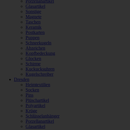
Porzellanartikel
Glasartikel
Sonstige
Magnete
Taschen
Keramik
Postkarten
Puppen
Schneekugeln
Abzeichen
Kopfbedeckung
Glocken
Schirme
Kuckucksuhren
Kugelschreiber
Dresden
Heimtextilien
Socken
Pins
Plüschartikel
Polyartikel
Krüge
Schlüsselanhänger
Porzellanartikel
Glasartikel