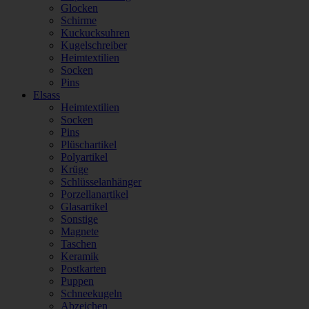
Glocken
Schirme
Kuckucksuhren
Kugelschreiber
Heimtextilien
Socken
Pins
Elsass
Heimtextilien
Socken
Pins
Plüschartikel
Polyartikel
Krüge
Schlüsselanhänger
Porzellanartikel
Glasartikel
Sonstige
Magnete
Taschen
Keramik
Postkarten
Puppen
Schneekugeln
Abzeichen