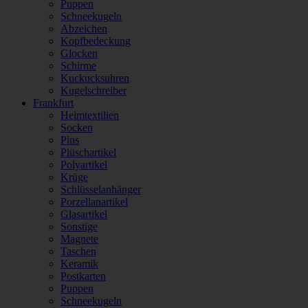
Puppen
Schneekugeln
Abzeichen
Kopfbedeckung
Glocken
Schirme
Kuckucksuhren
Kugelschreiber
Frankfurt
Heimtextilien
Socken
Pins
Plüschartikel
Polyartikel
Krüge
Schlüsselanhänger
Porzellanartikel
Glasartikel
Sonstige
Magnete
Taschen
Keramik
Postkarten
Puppen
Schneekugeln