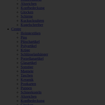
Abzeichen
Kopfbedeckung
Glocken
Schirme
Kuckucksuhren
Kugelschreiber
Centre
Heimtextilien
Pins
Plüschartikel
Polyartikel
Krüge
Schlüsselanhänger
Porzellanartikel
Glasartikel
Sonstige
Magnete
Taschen
Keramik
Postkarten
Puppen
Schneekugeln
Abzeichen
Kopfbedeckung
Glocken