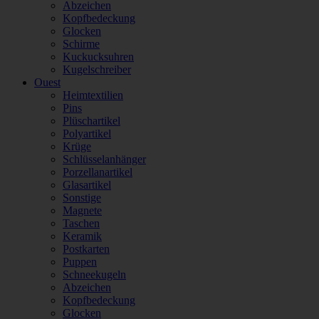
Abzeichen
Kopfbedeckung
Glocken
Schirme
Kuckucksuhren
Kugelschreiber
Ouest
Heimtextilien
Pins
Plüschartikel
Polyartikel
Krüge
Schlüsselanhänger
Porzellanartikel
Glasartikel
Sonstige
Magnete
Taschen
Keramik
Postkarten
Puppen
Schneekugeln
Abzeichen
Kopfbedeckung
Glocken