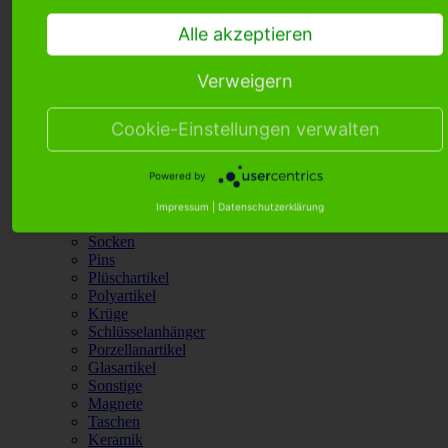
Taschen
Keramik
Alle akzeptieren
Postkarten
Puppen
Verweigern
Schneekugeln
Abzeichen
Kopfbedeckung
Cookie-Einstellungen verwalten
Glocken
Schirme
Kuckucksuhren
Powered by
Kugelschreiber
Mosel
Impressum
|
Datenschutzerklärung
Heimtextilien
Socken
Pins
Plüschartikel
Polyartikel
Krüge
Schlüsselanhänger
Porzellanartikel
Glasartikel
Sonstige
Magnete
Taschen
Keramik