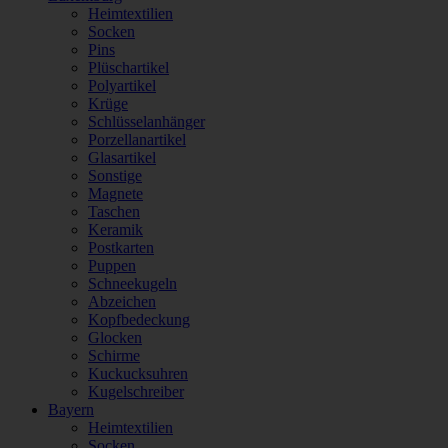
Heimtextilien
Socken
Pins
Plüschartikel
Polyartikel
Krüge
Schlüsselanhänger
Porzellanartikel
Glasartikel
Sonstige
Magnete
Taschen
Keramik
Postkarten
Puppen
Schneekugeln
Abzeichen
Kopfbedeckung
Glocken
Schirme
Kuckucksuhren
Kugelschreiber
Bayern
Heimtextilien
Socken