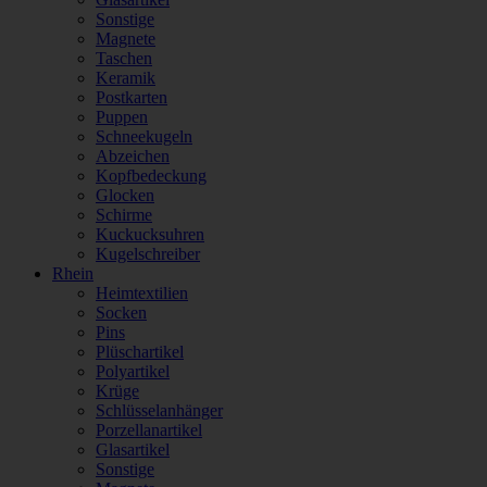
Sonstige
Magnete
Taschen
Keramik
Postkarten
Puppen
Schneekugeln
Abzeichen
Kopfbedeckung
Glocken
Schirme
Kuckucksuhren
Kugelschreiber
Rhein
Heimtextilien
Socken
Pins
Plüschartikel
Polyartikel
Krüge
Schlüsselanhänger
Porzellanartikel
Glasartikel
Sonstige