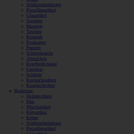
Schlüsselanhänger
Porzellanartikel
Glasartikel
Sonstige
Magnete
Taschen
Keramik
Postkarten
Puppen
Schneekugeln
Abzeichen
Kopfbedeckung
Glocken
Schirme
Kuckucksuhren
Kugelschreiber
Bodensee
Heimtextilien
Pins
Plüschartikel
Polyartikel
Krüge
Schlüsselanhänger
Porzellanartikel
Glasartikel