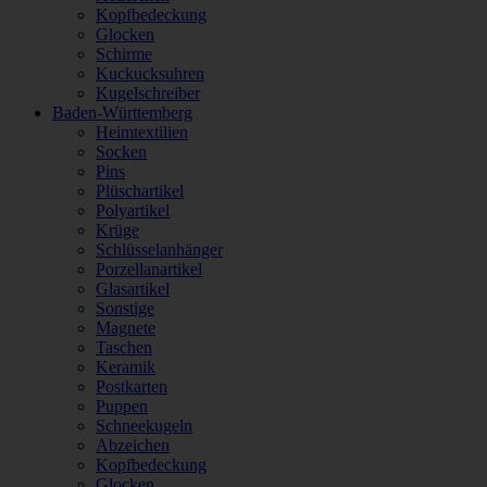
Kopfbedeckung
Glocken
Schirme
Kuckucksuhren
Kugelschreiber
Baden-Württemberg
Heimtextilien
Socken
Pins
Plüschartikel
Polyartikel
Krüge
Schlüsselanhänger
Porzellanartikel
Glasartikel
Sonstige
Magnete
Taschen
Keramik
Postkarten
Puppen
Schneekugeln
Abzeichen
Kopfbedeckung
Glocken