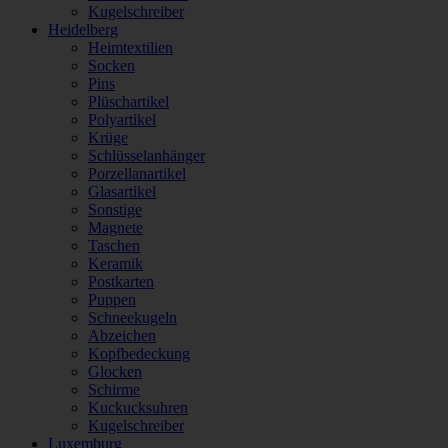
Kugelschreiber
Heidelberg
Heimtextilien
Socken
Pins
Plüschartikel
Polyartikel
Krüge
Schlüsselanhänger
Porzellanartikel
Glasartikel
Sonstige
Magnete
Taschen
Keramik
Postkarten
Puppen
Schneekugeln
Abzeichen
Kopfbedeckung
Glocken
Schirme
Kuckucksuhren
Kugelschreiber
Luxemburg