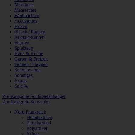
Maritimes
Meerestiere
Weihnachten
Accessoires
Hexen
Plüsch / Puppen
Kuckucksuhren
Figuren
Spielzeug
Haus & Küche
Garten & Freizeit
Fahnen / Flaggen
Schreibwaren
Sonstiges
Extras
Sale %
Zur Kategorie Schlüsselanhänger
Zur Kategorie Souvenirs
Nord Frankreich
Heimtextilien
Plüschartikel
Polyartikel
Krüge