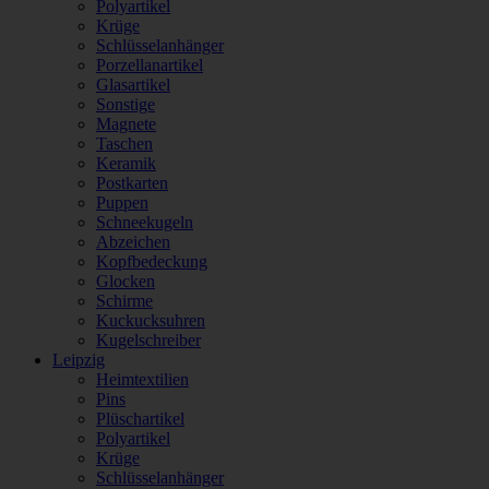
Polyartikel
Krüge
Schlüsselanhänger
Porzellanartikel
Glasartikel
Sonstige
Magnete
Taschen
Keramik
Postkarten
Puppen
Schneekugeln
Abzeichen
Kopfbedeckung
Glocken
Schirme
Kuckucksuhren
Kugelschreiber
Leipzig
Heimtextilien
Pins
Plüschartikel
Polyartikel
Krüge
Schlüsselanhänger