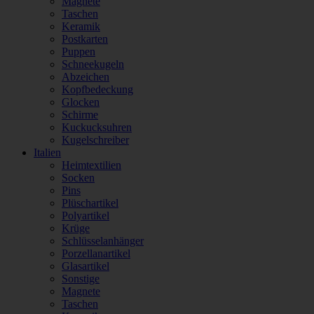
Magnete
Taschen
Keramik
Postkarten
Puppen
Schneekugeln
Abzeichen
Kopfbedeckung
Glocken
Schirme
Kuckucksuhren
Kugelschreiber
Italien
Heimtextilien
Socken
Pins
Plüschartikel
Polyartikel
Krüge
Schlüsselanhänger
Porzellanartikel
Glasartikel
Sonstige
Magnete
Taschen