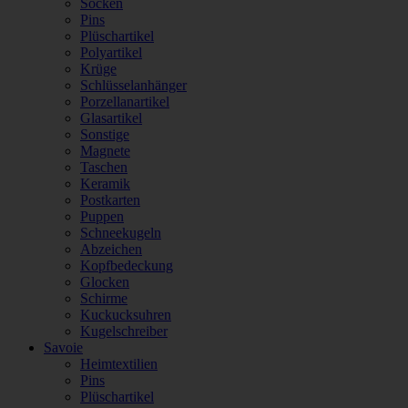
Socken
Pins
Plüschartikel
Polyartikel
Krüge
Schlüsselanhänger
Porzellanartikel
Glasartikel
Sonstige
Magnete
Taschen
Keramik
Postkarten
Puppen
Schneekugeln
Abzeichen
Kopfbedeckung
Glocken
Schirme
Kuckucksuhren
Kugelschreiber
Savoie
Heimtextilien
Pins
Plüschartikel