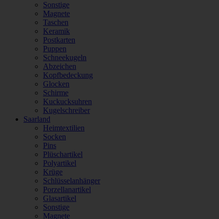
Sonstige
Magnete
Taschen
Keramik
Postkarten
Puppen
Schneekugeln
Abzeichen
Kopfbedeckung
Glocken
Schirme
Kuckucksuhren
Kugelschreiber
Saarland
Heimtextilien
Socken
Pins
Plüschartikel
Polyartikel
Krüge
Schlüsselanhänger
Porzellanartikel
Glasartikel
Sonstige
Magnete