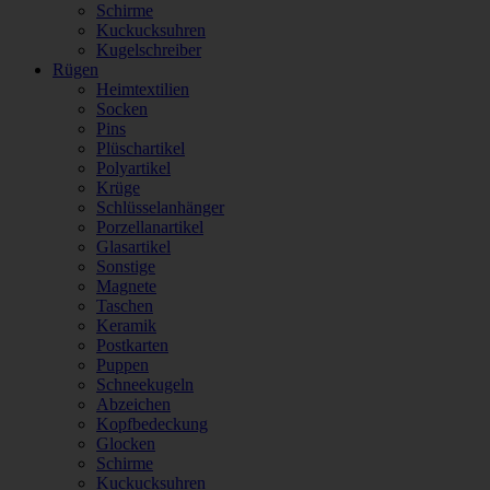
Schirme
Kuckucksuhren
Kugelschreiber
Rügen
Heimtextilien
Socken
Pins
Plüschartikel
Polyartikel
Krüge
Schlüsselanhänger
Porzellanartikel
Glasartikel
Sonstige
Magnete
Taschen
Keramik
Postkarten
Puppen
Schneekugeln
Abzeichen
Kopfbedeckung
Glocken
Schirme
Kuckucksuhren