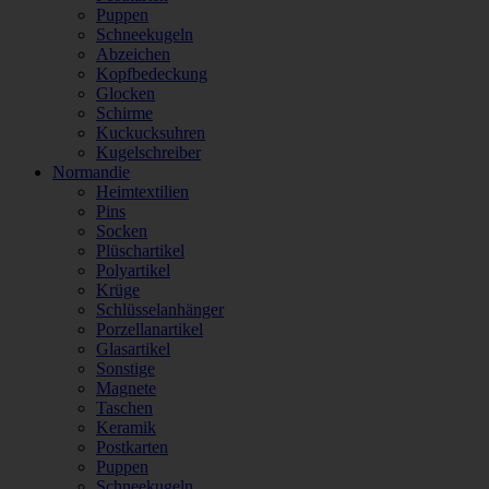
Puppen
Schneekugeln
Abzeichen
Kopfbedeckung
Glocken
Schirme
Kuckucksuhren
Kugelschreiber
Normandie
Heimtextilien
Pins
Socken
Plüschartikel
Polyartikel
Krüge
Schlüsselanhänger
Porzellanartikel
Glasartikel
Sonstige
Magnete
Taschen
Keramik
Postkarten
Puppen
Schneekugeln