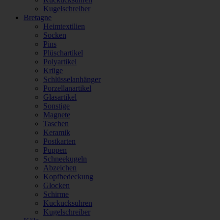
Kugelschreiber
Bretagne
Heimtextilien
Socken
Pins
Plüschartikel
Polyartikel
Krüge
Schlüsselanhänger
Porzellanartikel
Glasartikel
Sonstige
Magnete
Taschen
Keramik
Postkarten
Puppen
Schneekugeln
Abzeichen
Kopfbedeckung
Glocken
Schirme
Kuckucksuhren
Kugelschreiber