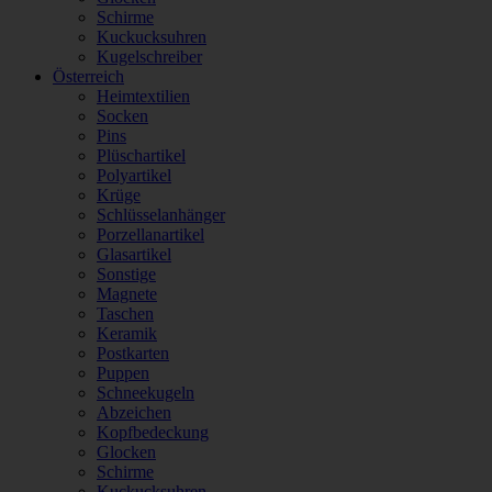
Schirme
Kuckucksuhren
Kugelschreiber
Österreich
Heimtextilien
Socken
Pins
Plüschartikel
Polyartikel
Krüge
Schlüsselanhänger
Porzellanartikel
Glasartikel
Sonstige
Magnete
Taschen
Keramik
Postkarten
Puppen
Schneekugeln
Abzeichen
Kopfbedeckung
Glocken
Schirme
Kuckucksuhren