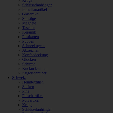
Krüge
Schlüsselanhänger
Porzellanartikel
Glasartikel
Sonstige
Magnete
Taschen
Keramik
Postkarten
Puppen
Schneekugeln
Abzeichen
Kopfbedeckung
Glocken
Schirme
Kuckucksuhren
Kugelschreiber
Schweiz
Heimtextilien
Socken
Pins
Plüschartikel
Polyartikel
Krüge
Schlüsselanhänger