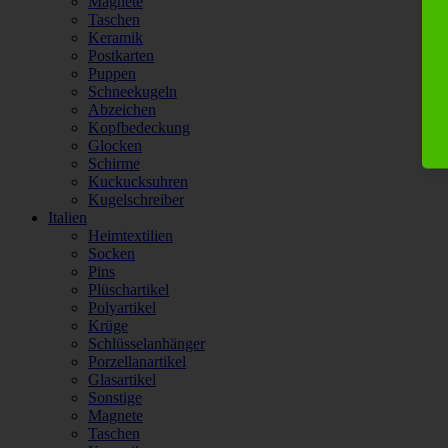
Magnete
Taschen
Keramik
Postkarten
Puppen
Schneekugeln
Abzeichen
Kopfbedeckung
Glocken
Schirme
Kuckucksuhren
Kugelschreiber
Italien
Heimtextilien
Socken
Pins
Plüschartikel
Polyartikel
Krüge
Schlüsselanhänger
Porzellanartikel
Glasartikel
Sonstige
Magnete
Taschen