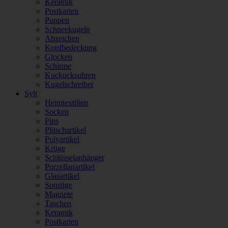
Keramik
Postkarten
Puppen
Schneekugeln
Abzeichen
Kopfbedeckung
Glocken
Schirme
Kuckucksuhren
Kugelschreiber
Sylt
Heimtextilien
Socken
Pins
Plüschartikel
Polyartikel
Krüge
Schlüsselanhänger
Porzellanartikel
Glasartikel
Sonstige
Magnete
Taschen
Keramik
Postkarten