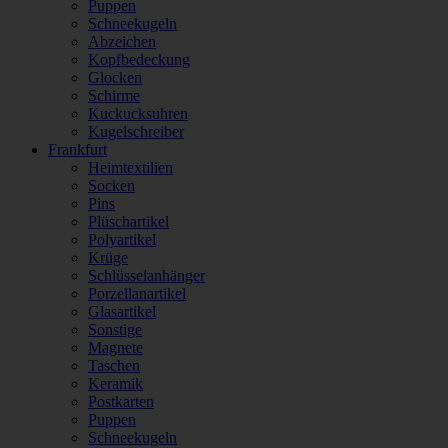
Puppen
Schneekugeln
Abzeichen
Kopfbedeckung
Glocken
Schirme
Kuckucksuhren
Kugelschreiber
Frankfurt
Heimtextilien
Socken
Pins
Plüschartikel
Polyartikel
Krüge
Schlüsselanhänger
Porzellanartikel
Glasartikel
Sonstige
Magnete
Taschen
Keramik
Postkarten
Puppen
Schneekugeln