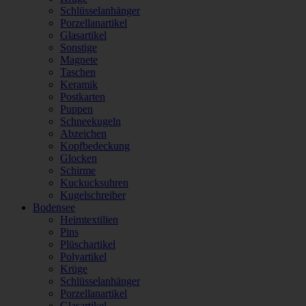
Schlüsselanhänger
Porzellanartikel
Glasartikel
Sonstige
Magnete
Taschen
Keramik
Postkarten
Puppen
Schneekugeln
Abzeichen
Kopfbedeckung
Glocken
Schirme
Kuckucksuhren
Kugelschreiber
Bodensee
Heimtextilien
Pins
Plüschartikel
Polyartikel
Krüge
Schlüsselanhänger
Porzellanartikel
Glasartikel