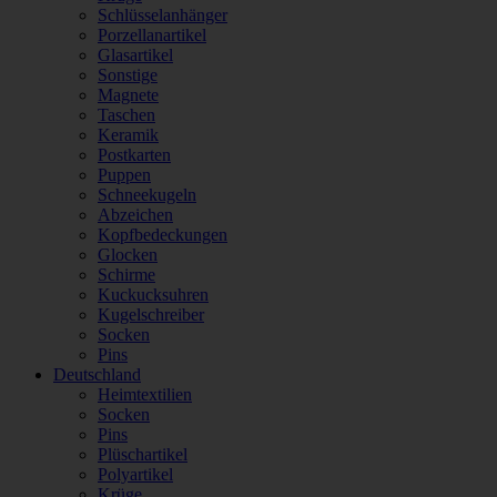
Schlüsselanhänger
Porzellanartikel
Glasartikel
Sonstige
Magnete
Taschen
Keramik
Postkarten
Puppen
Schneekugeln
Abzeichen
Kopfbedeckungen
Glocken
Schirme
Kuckucksuhren
Kugelschreiber
Socken
Pins
Deutschland
Heimtextilien
Socken
Pins
Plüschartikel
Polyartikel
Krüge