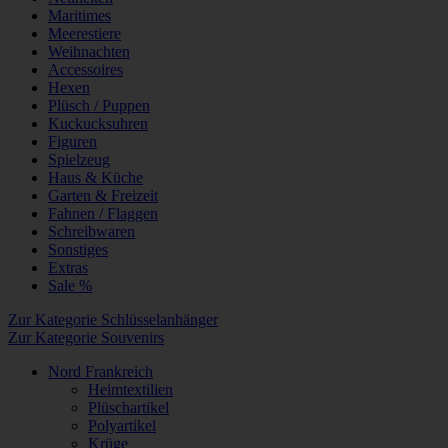
Maritimes
Meerestiere
Weihnachten
Accessoires
Hexen
Plüsch / Puppen
Kuckucksuhren
Figuren
Spielzeug
Haus & Küche
Garten & Freizeit
Fahnen / Flaggen
Schreibwaren
Sonstiges
Extras
Sale %
Zur Kategorie Schlüsselanhänger
Zur Kategorie Souvenirs
Nord Frankreich
Heimtextilien
Plüschartikel
Polyartikel
Krüge