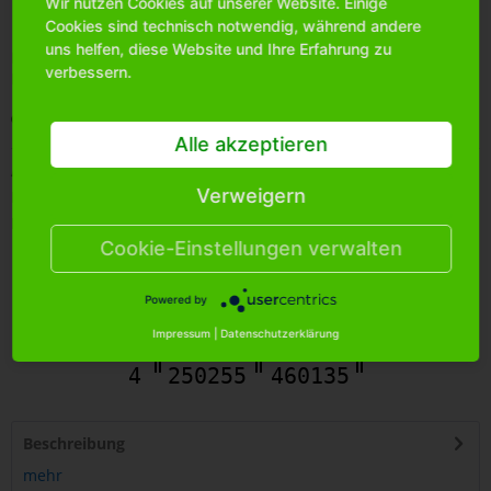
Wir nutzen Cookies auf unserer Website. Einige
Cookies sind technisch notwendig, während andere
uns helfen, diese Website und Ihre Erfahrung zu
Bitte
melden Sie sich an
, um mehr Informationen über das
verbessern.
Produkt zu erhalten.
Merken
Alle akzeptieren
Artikel-Nr.:
1600320
Verweigern
Bestands-Info:
299
Menge Umkarton:
150
Cookie-Einstellungen verwalten
Powered by
Impressum
|
Datenschutzerklärung
4
250255
460135
Beschreibung
mehr