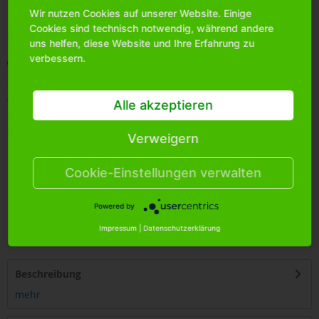
Wir nutzen Cookies auf unserer Website. Einige
Bitte
melden Sie sich an
, um mehr Informationen über das
Cookies sind technisch notwendig, während andere
Produkt zu erhalten.
uns helfen, diese Website und Ihre Erfahrung zu
verbessern.
Merken
Artikel-Nr.:
8902664
Alle akzeptieren
Bestands-Info:
515
Menge Umkarton:
240
Verweigern
Cookie-Einstellungen verwalten
Powered by
4
250255
458477
Impressum
|
Datenschutzerklärung
Beschreibung
mehr