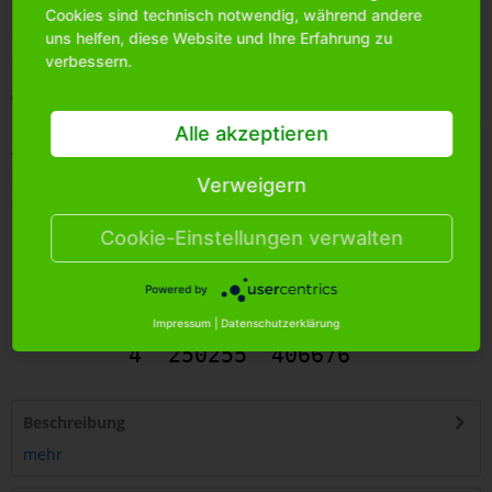
Cookies sind technisch notwendig, während andere
Bitte
melden Sie sich an
, um mehr Informationen über das
uns helfen, diese Website und Ihre Erfahrung zu
Produkt zu erhalten.
verbessern.
Merken
Alle akzeptieren
Artikel-Nr.:
1710610
Bestands-Info:
649
Verweigern
Menge Umkarton:
72
Cookie-Einstellungen verwalten
Powered by
Impressum
|
Datenschutzerklärung
4
250255
406676
Beschreibung
mehr