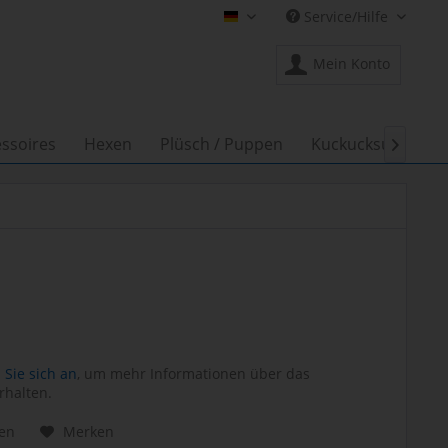
Service/Hilfe
Shop Creation Gross DE
Mein Konto
ssoires
Hexen
Plüsch / Puppen
Kuckucksuhren

Sie sich an
, um mehr Informationen über das
rhalten.
hen
Merken