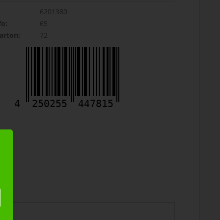
6201380
fo:
65
rton:
72
4
250255
447815