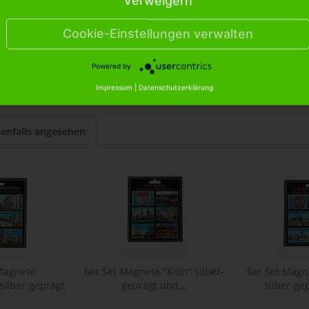
Verweigern
e Wahrzeichen "Juist" H: 8cm"
Cookie-Einstellungen verwalten
äude Wahrzeichen "Juist" H: 8cm"
Powered by
Impressum
|
Datenschutzerklärung
enfalls angesehen
 Magnete
6er Set Magnete "Köln" silber-
6er Set Magn
silber-geprägt
geprägt und...
silber-ge
...