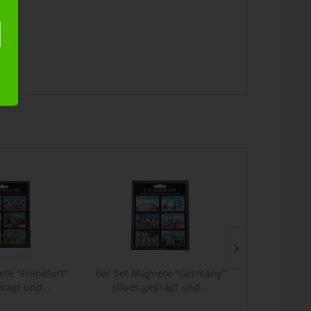
ete "Frankfurt"
6er Set Magnete "Germany"
6er Set Ma
prägt und...
silber-geprägt und...
silber-g