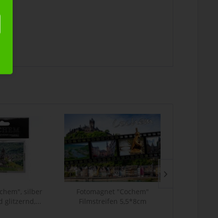
hem", silber
Fotomagnet "Cochem"
GLAD-0022 Sh
 glitzernd,...
Filmstreifen 5,5*8cm