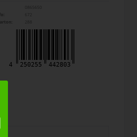
0865650
fo:
672
rton:
288
4
250255
442803