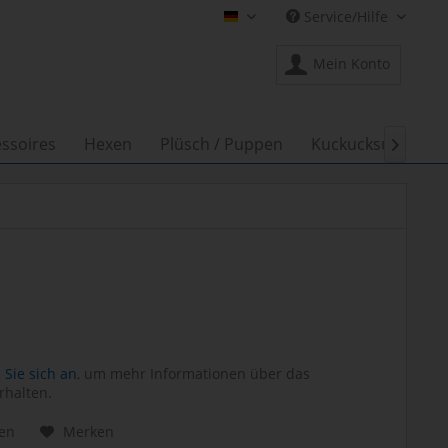
Service/Hilfe
Shop Creation Gross DE
Mein Konto
ssoires
Hexen
Plüsch / Puppen
Kuckucksuhren

Sie sich an
, um mehr Informationen über das
rhalten.
hen
Merken