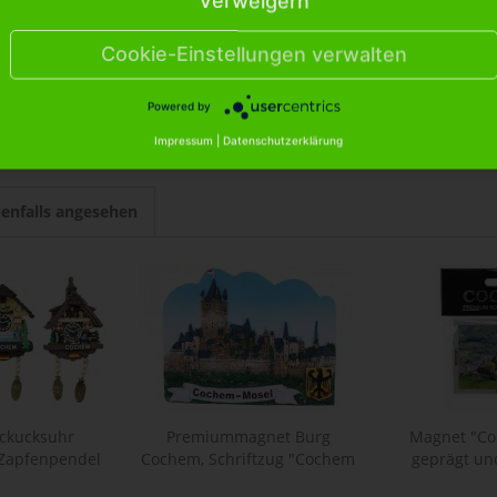
Verweigern
magnet "Cochem - Mosel" Burg"
Cookie-Einstellungen verwalten
lenmagnet "Cochem - Mosel" Burg"
Powered by
Impressum
|
Datenschutzerklärung
enfalls angesehen
ckucksuhr
Premiummagnet Burg
Magnet "Coc
 Zapfenpendel
Cochem, Schriftzug "Cochem
geprägt und
..
-...