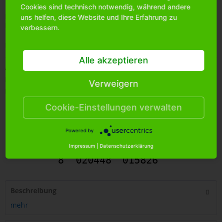
Cookies sind technisch notwendig, während andere
Bitte
melden Sie sich an
, um mehr Informationen über das
uns helfen, diese Website und Ihre Erfahrung zu
Produkt zu erhalten.
verbessern.
Merken
Alle akzeptieren
Artikel-Nr.:
MP010
Bestands-Info:
824
Verweigern
Menge Umkarton:
1000
Cookie-Einstellungen verwalten
Powered by
Impressum
|
Datenschutzerklärung
8
020448
015826
Beschreibung
mehr