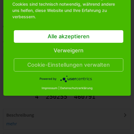
Cookies sind technisch notwendig, während andere
Bitte
melden Sie sich an
, um mehr Informationen über das
uns helfen, diese Website und Ihre Erfahrung zu
Produkt zu erhalten.
verbessern.
Merken
Alle akzeptieren
Artikel-Nr.:
220060J
Bestands-Info:
349
Verweigern
Menge Umkarton:
240
Cookie-Einstellungen verwalten
Powered by
Impressum
|
Datenschutzerklärung
4
250255
460791
Beschreibung
mehr