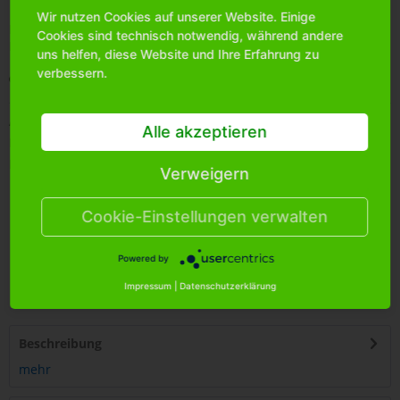
Wir nutzen Cookies auf unserer Website. Einige
Bitte
melden Sie sich an
, um mehr Informationen über das
Cookies sind technisch notwendig, während andere
Produkt zu erhalten.
uns helfen, diese Website und Ihre Erfahrung zu
verbessern.
Merken
Artikel-Nr.:
0195850
Alle akzeptieren
Bestands-Info:
113
Menge Umkarton:
25
Verweigern
Cookie-Einstellungen verwalten
Powered by
4
250255
426711
Impressum
|
Datenschutzerklärung
Beschreibung
mehr