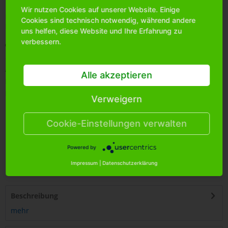
Wir nutzen Cookies auf unserer Website. Einige
Bitte
melden Sie sich an
, um mehr Informationen über das
Cookies sind technisch notwendig, während andere
Produkt zu erhalten.
uns helfen, diese Website und Ihre Erfahrung zu
verbessern.
Merken
Artikel-Nr.:
6201870
Alle akzeptieren
Bestands-Info:
1100
Menge Umkarton:
288
Verweigern
Cookie-Einstellungen verwalten
Powered by
4
250255
452192
Impressum
|
Datenschutzerklärung
Beschreibung
mehr