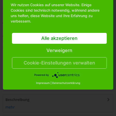
Wir nutzen Cookies auf unserer Website. Einige
Bitte
melden Sie sich an
, um mehr Informationen über das
Cookies sind technisch notwendig, während andere
Produkt zu erhalten.
uns helfen, diese Website und Ihre Erfahrung zu
verbessern.
Merken
Artikel-Nr.:
7201350
Alle akzeptieren
Bestands-Info:
247
Menge Umkarton:
50
Verweigern
Cookie-Einstellungen verwalten
Powered by
4
250255
457487
Impressum
|
Datenschutzerklärung
Beschreibung
mehr