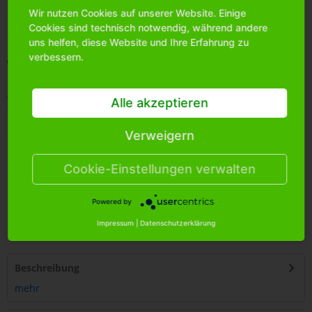
Wir nutzen Cookies auf unserer Website. Einige
Bitte
melden Sie sich an
, um mehr Informationen über das
Cookies sind technisch notwendig, während andere
Produkt zu erhalten.
uns helfen, diese Website und Ihre Erfahrung zu
verbessern.
Merken
Artikel-Nr.:
2200321
Alle akzeptieren
Bestands-Info:
47
Menge Umkarton:
240
Verweigern
Cookie-Einstellungen verwalten
Powered by
4
250255
451003
Impressum
|
Datenschutzerklärung
Beschreibung
mehr