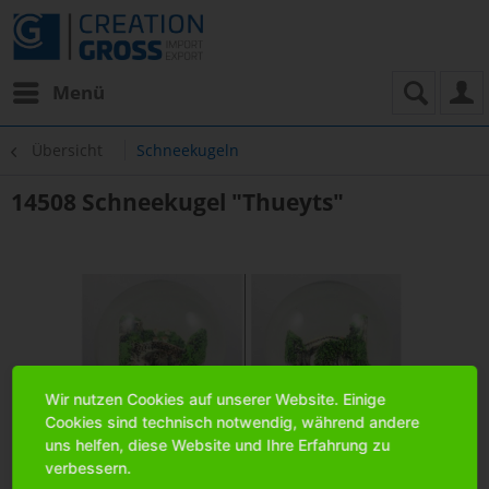
Menü
Übersicht
Schneekugeln
14508 Schneekugel "Thueyts"
Wir nutzen Cookies auf unserer Website. Einige
Cookies sind technisch notwendig, während andere
uns helfen, diese Website und Ihre Erfahrung zu
verbessern.