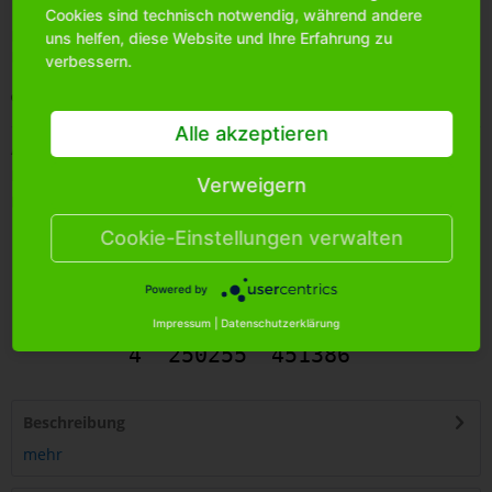
Cookies sind technisch notwendig, während andere
Bitte
melden Sie sich an
, um mehr Informationen über das
uns helfen, diese Website und Ihre Erfahrung zu
Produkt zu erhalten.
verbessern.
Merken
Alle akzeptieren
Artikel-Nr.:
1712850
Bestands-Info:
288
Verweigern
Menge Umkarton:
288
Cookie-Einstellungen verwalten
Powered by
Impressum
|
Datenschutzerklärung
4
250255
451386
Beschreibung
mehr