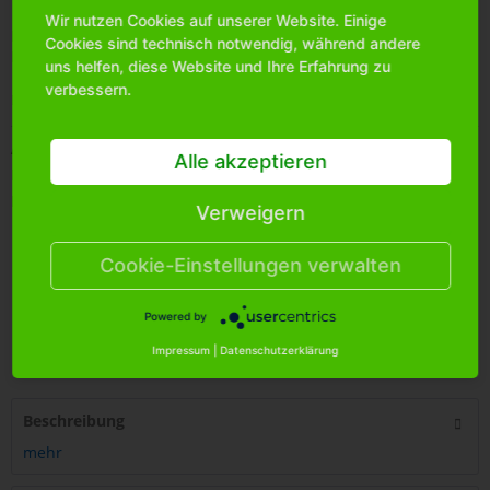
Wir nutzen Cookies auf unserer Website. Einige
Bitte
melden Sie sich an
, um mehr Informationen über das
Cookies sind technisch notwendig, während andere
Produkt zu erhalten.
uns helfen, diese Website und Ihre Erfahrung zu
verbessern.
Merken
Artikel-Nr.:
0713590
Alle akzeptieren
Bestands-Info:
305
Menge Umkarton:
36
Verweigern
Cookie-Einstellungen verwalten
Powered by
4
250255
449895
Impressum
|
Datenschutzerklärung
Beschreibung
mehr