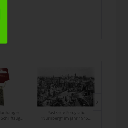
lanhänger
Postkarte Fotografic
Polymagnet "
Schriftzug,...
"Nürnberg" im jahr 1945...
7