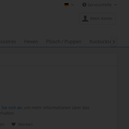
Service/Hilfe
Shop Creation Gross DE
Mein Konto
ssoires
Hexen
Plüsch / Puppen
Kuckucksuhren

Sie sich an
, um mehr Informationen über das
rhalten.
hen
Merken