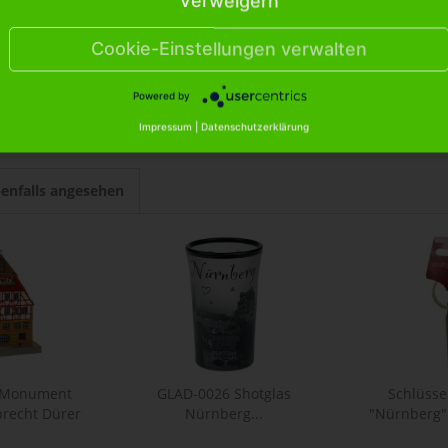
Verweigern
Magnet Bierkrug Nürnberg Albrecht Dürer"
Cookie-Einstellungen verwalten
0 Magnet Bierkrug Nürnberg Albrecht Dürer"
Powered by
Impressum
|
Datenschutzerklärung
enfalls angesehen
 Monument
GLAD-0026 Shotglas
Schlüsse
brecht Dürer
Nürnberg...
"Nürnberg" 
us