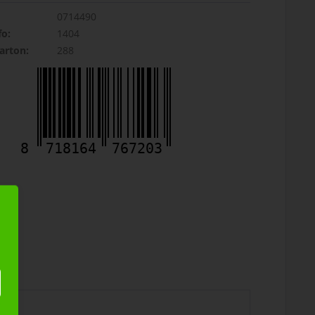
0714490
fo:
1404
rton:
288
8
718164
767203