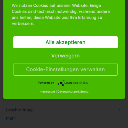
Wir nutzen Cookies auf unserer Website. Einige
Bitte
melden Sie sich an
, um mehr Informationen über das
Cookies sind technisch notwendig, während andere
Produkt zu erhalten.
uns helfen, diese Website und Ihre Erfahrung zu
verbessern.
Merken
Artikel-Nr.:
0715880
Alle akzeptieren
Bestands-Info:
1248
Menge Umkarton:
288
Verweigern
Cookie-Einstellungen verwalten
Powered by
4
250255
468605
Impressum
|
Datenschutzerklärung
Beschreibung
mehr