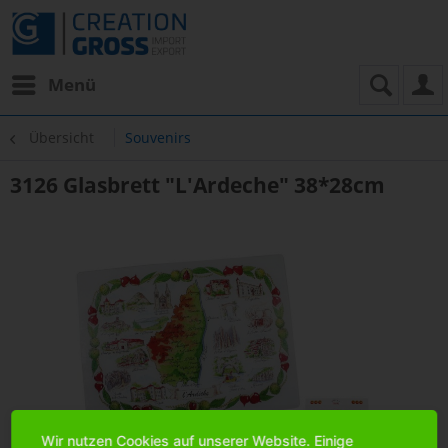
Menü
Übersicht
Souvenirs
3126 Glasbrett "L'Ardeche" 38*28cm
Wir nutzen Cookies auf unserer Website. Einige