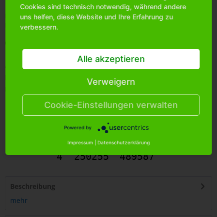
Cookies sind technisch notwendig, während andere
Bitte
melden Sie sich an
, um mehr Informationen über das
uns helfen, diese Website und Ihre Erfahrung zu
Produkt zu erhalten.
verbessern.
Merken
Alle akzeptieren
Artikel-Nr.:
0070281
Bestands-Info:
850
Verweigern
Menge Umkarton:
20
Cookie-Einstellungen verwalten
Powered by
Impressum
|
Datenschutzerklärung
4
250255
489587
Beschreibung
mehr