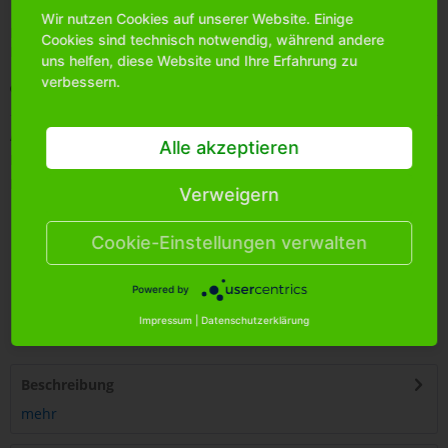
Wir nutzen Cookies auf unserer Website. Einige
Bitte
melden Sie sich an
, um mehr Informationen über das
Cookies sind technisch notwendig, während andere
Produkt zu erhalten.
uns helfen, diese Website und Ihre Erfahrung zu
verbessern.
Merken
Artikel-Nr.:
0410430
Alle akzeptieren
Bestands-Info:
2208
Menge Umkarton:
576
Verweigern
Cookie-Einstellungen verwalten
Powered by
4
250255
403002
Impressum
|
Datenschutzerklärung
Beschreibung
mehr