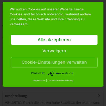
Wir nutzen Cookies auf unserer Website. Einige
Bitte
melden Sie sich an
, um mehr Informationen über das
Cookies sind technisch notwendig, während andere
Produkt zu erhalten.
uns helfen, diese Website und Ihre Erfahrung zu
verbessern.
Merken
Artikel-Nr.:
7000011
Alle akzeptieren
Bestands-Info:
6
Menge Umkarton:
1
Verweigern
Cookie-Einstellungen verwalten
Powered by
4
251399
400711
Impressum
|
Datenschutzerklärung
Beschreibung
VIELSEITIG: Durch die extrem hohe Stabilität der Matte kann