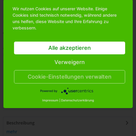
Wir nutzen Cookies auf unserer Website. Einige
Cookies sind technisch notwendig, während andere
Bitte
melden Sie sich an
, um mehr Informationen über das
Produkt zu erhalten.
uns helfen, diese Website und Ihre Erfahrung zu
verbessern.
Merken
Artikel-Nr.:
3300070
Alle akzeptieren
Bestands-Info:
19
Menge Umkarton:
8
Verweigern
Cookie-Einstellungen verwalten
Powered by
Impressum
|
Datenschutzerklärung
4
250255
413780
Beschreibung
mehr