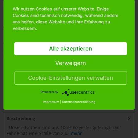
Wir nutzen Cookies auf unserer Website. Einige
Bitte
melden Sie sich an
, um mehr Informationen über das
Cookies sind technisch notwendig, während andere
Produkt zu erhalten.
uns helfen, diese Website und Ihre Erfahrung zu
Merken
verbessern.
Artikel-Nr.:
0140105
Alle akzeptieren
Bestands-Info:
2658
Menge Umkarton:
1800
Verweigern
Cookie-Einstellungen verwalten
Powered by
4
251399
444081
Impressum
|
Datenschutzerklärung
Beschreibung
Unsere Fahnen sind aus 100% Polyester gefertigt. Die
Fahne hat eine Größe von 23...
mehr